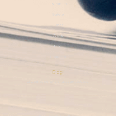
Luis Romero
Bufete
Casos
Áreas
Blog
Contacto
Blog
La Libertad de honorarios de un abogado