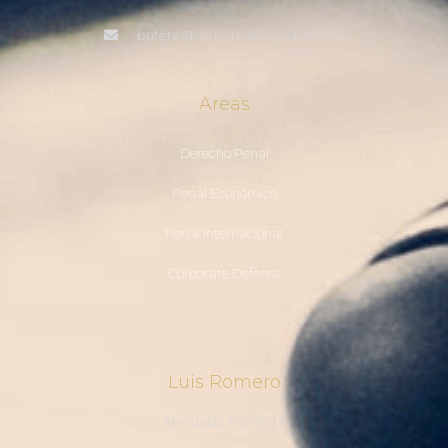
bufete@romeroabogados.com
Areas
Derecho Penal
Penal Económico
Penal Internacional
Corporate Defense
Luis Romero
Abogado Penalista