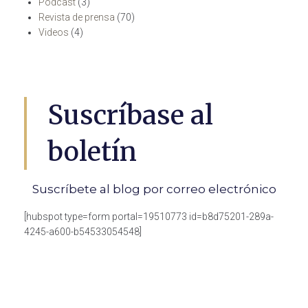
Podcast
(3)
Revista de prensa
(70)
Videos
(4)
Suscríbase al
boletín
Suscríbete al blog por correo electrónico
[hubspot type=form portal=19510773 id=b8d75201-289a-
4245-a600-b54533054548]