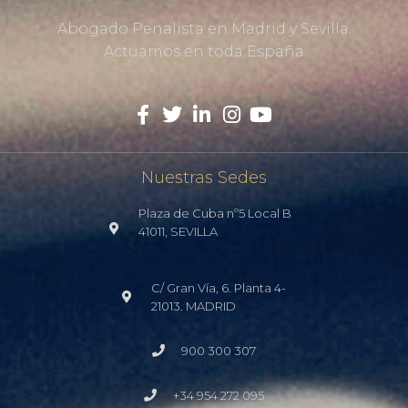
Abogado Penalista en Madrid y Sevilla.
Actuamos en toda España
Nuestras Sedes
Plaza de Cuba nº5 Local B
41011, SEVILLA
C/ Gran Vía, 6. Planta 4-
21013. MADRID
900 300 307
+34 954 272 095