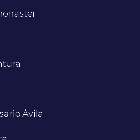
monaster
ntura
ario Ávila
ta