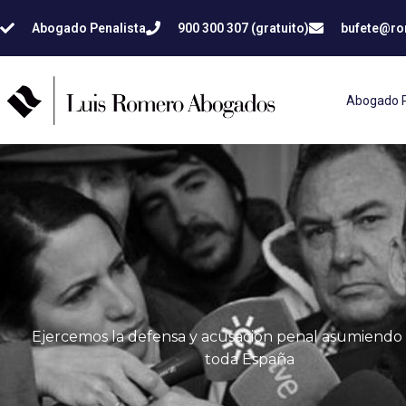
Abogado Penalista
900 300 307 (gratuito)
bufete@r
Abogado P
Ejercemos la defensa y acusación penal asumiendo 
toda España