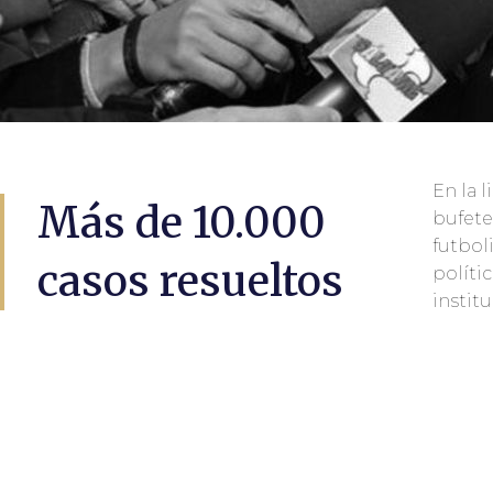
En la 
y nort
Más de 10.000
bufete
en Madri
futbol
penal d
casos resueltos
políti
instit