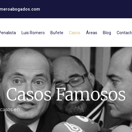
omeroabogados.com
enalista
Luis Romero
Bufete
Casos
Áreas
Blog
Contact
Casos Famosos
casos en