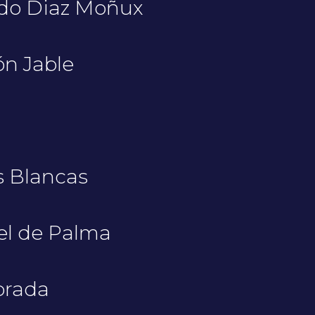
ado Diaz Moñux
n Jable
 Blancas
el de Palma
brada