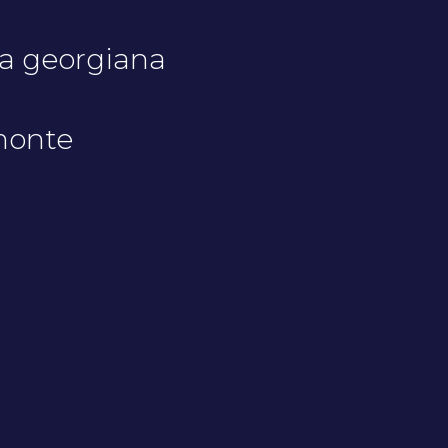
ia georgiana
monte