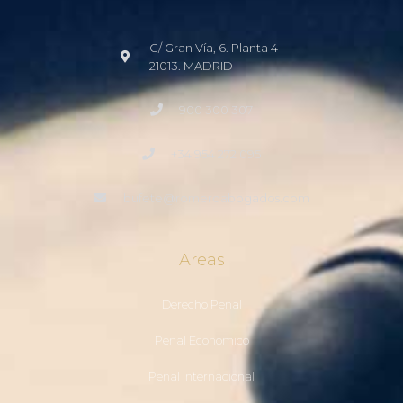
C/ Gran Vía, 6. Planta 4-
21013. MADRID
900 300 307
+34 954 272 095
bufete@romeroabogados.com
Areas
Derecho Penal
Penal Económico
Penal Internacional