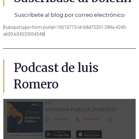
Suscríbete al blog por correo electrónico
[hubspot type=form portal=19510773 id=b8d75201-289a-4245-
a600-b54533054548]
Podcast de luis
Romero