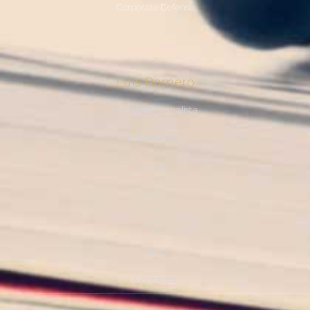
Corporate Defense
Luis Romero
Abogado Penalista
Luis Romero
Bufete
Casos
Áreas
Blog
Contacto