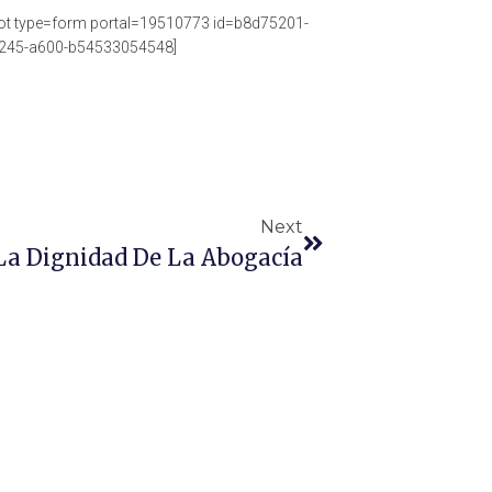
ot type=form portal=19510773 id=b8d75201-
245-a600-b54533054548]
Next
 La Dignidad De La Abogacía