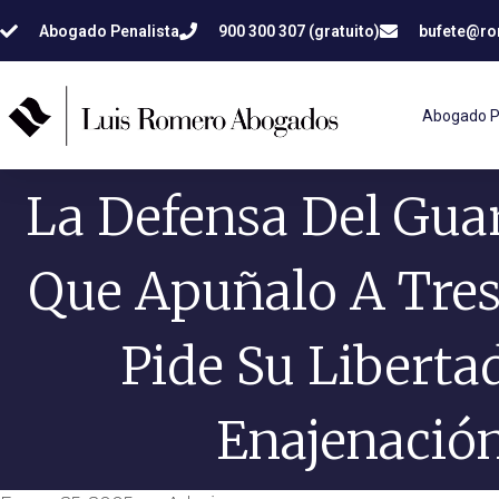
Abogado Penalista
900 300 307 (gratuito)
bufete@r
Abogado P
La Defensa Del Guar
Que Apuñalo A Tres
Pide Su Liberta
Enajenació