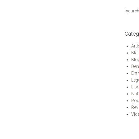
[yourc
Categ
Art
Bla
Blo
Der
Ent
Leg
Lib
Not
Pod
Rev
Vid