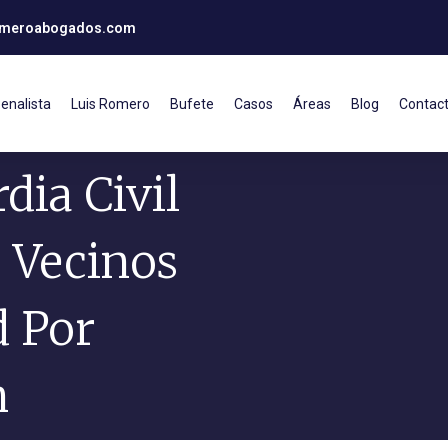
omeroabogados.com
enalista
Luis Romero
Bufete
Casos
Áreas
Blog
Contac
dia Civil
 Vecinos
d Por
n