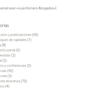
hannel user=»Luis Romero Abogados»]
orías
ículos y publicaciones
(50)
nqueo de capitales
(1)
g
(8)
echo penal
(5)
revistas
(2)
al
(2)
ros y conferencias
(2)
icias
(92)
cast
(3)
ista de prensa
(70)
eos
(4)