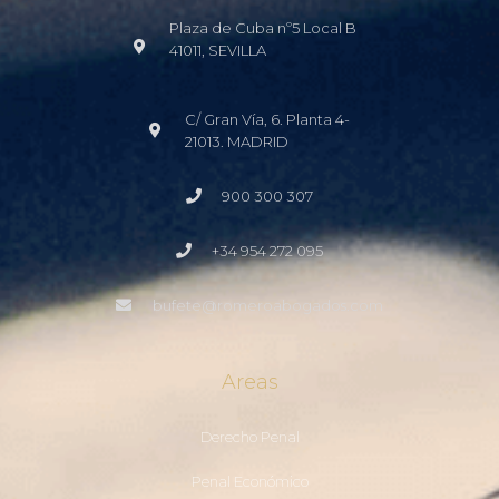
Plaza de Cuba nº5 Local B
41011, SEVILLA
C/ Gran Vía, 6. Planta 4-
21013. MADRID
900 300 307
+34 954 272 095
bufete@romeroabogados.com
Areas
Derecho Penal
Penal Económico