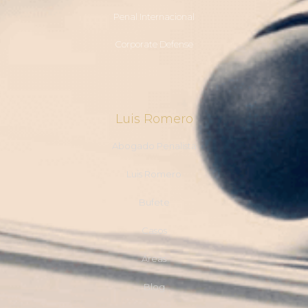
Penal Internacional
Corporate Defense
Luis Romero
Abogado Penalista
Luis Romero
Bufete
Casos
Áreas
Blog