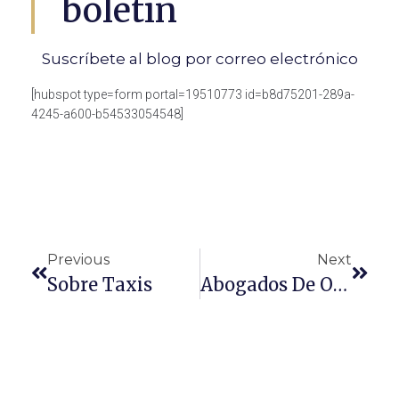
boletín
Suscríbete al blog por correo electrónico
[hubspot type=form portal=19510773 id=b8d75201-289a-
4245-a600-b54533054548]
Previous
Next
Sobre Taxis
Abogados De Oficio