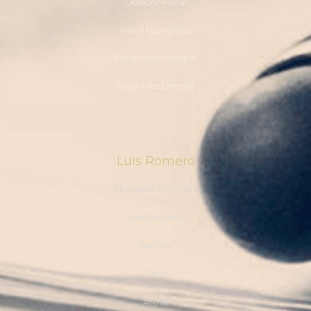
Derecho Penal
Penal Económico
Penal Internacional
Corporate Defense
Luis Romero
Abogado Penalista
Luis Romero
Bufete
Casos
Áreas