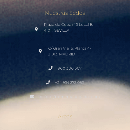
Nuestras Sedes
Plaza de Cuba nº5 Local B
41011, SEVILLA
C/ Gran Vía, 6. Planta 4-
21013. MADRID
900 300 307
+34 954 272 095
bufete@romeroabogados.com
Areas