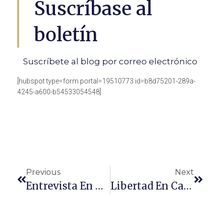
Suscríbase al
boletín
Suscríbete al blog por correo electrónico
[hubspot type=form portal=19510773 id=b8d75201-289a-
4245-a600-b54533054548]
Previous
Next
Entrevista En Gente TV1 – Marta Del Castillo
Libertad En Caso Secuestro De Rafael Ávila