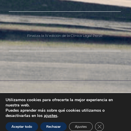
Finaliza la IV edición de la Clínica Legal Penal
Aviso Legal
Política De Privacidad
Política De Cookies
Utilizamos cookies para ofrecerte la mejor experiencia en
nuestra web.
Política De Uso
Puedes aprender más sobre qué cookies utilizamos o
desactivarlas en los
ajustes
.
Ⓒ 2021 - Luis Romero Abogados
Xtrared
CERRAR EL B
Aceptar todo
Rechazar
Ajustes