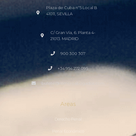
Plaza de Cuba nº5 Local B
41011, SEVILLA
C/ Gran Vía, 6. Planta 4-
21013. MADRID
900 300 307
+34 954 272 095
bufete@romeroabogados.com
Areas
Derecho Penal
Penal Económico