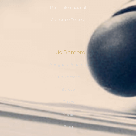
Penal Internacional
Corporate Defense
Luis Romero
Abogado Penalista
Luis Romero
Bufete
Casos
Áreas
Blog