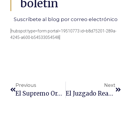
boletín
Suscríbete al blog por correo electrónico
[hubspot type=form portal=19510773 id=b8d75201-289a-
4245-a600-b54533054548]
Previous
Next
El Supremo Ordena Repetir Un Juicio Por Ausencia Del Informe Del Forense
El Juzgado Reabre La Investigación Por Una Presunta Estafa Inmobiliaria En Mairena