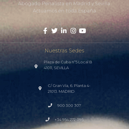
Abogado Penalista en Madrid y Sevilla.
Actuamos en toda España
Nuestras Sedes
Plaza de Cuba nº5 Local B
41011, SEVILLA
C/ Gran Vía, 6. Planta 4-
21013. MADRID
900 300 307
+34 954 272 095