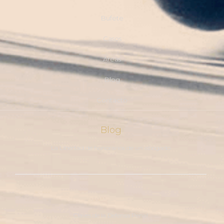
Bufete
Casos
Áreas
Blog
Contacto
Blog
La Libertad de honorarios de un abogado
Claves de la Defensa Penal