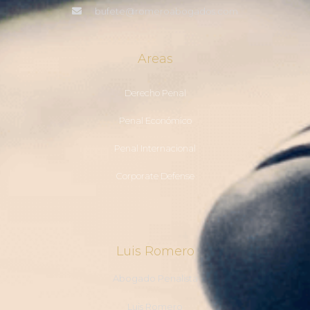
bufete@romeroabogados.com
Areas
Derecho Penal
Penal Económico
Penal Internacional
Corporate Defense
Luis Romero
Abogado Penalista
Luis Romero