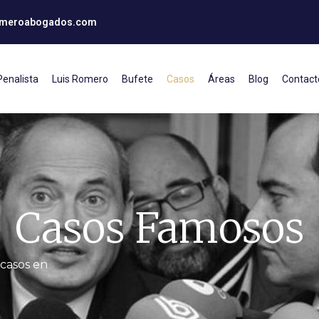
omeroabogados.com
enalista
Luis Romero
Bufete
Casos
Áreas
Blog
Contact
Casos Famosos
casos en