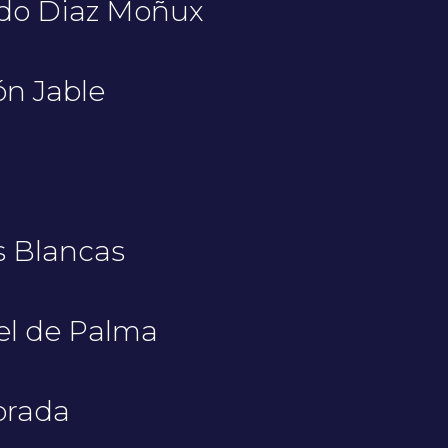
ado Diaz Moñux
n Jable
 Blancas
el de Palma
brada