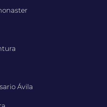
monaster
ntura
ario Ávila
ta