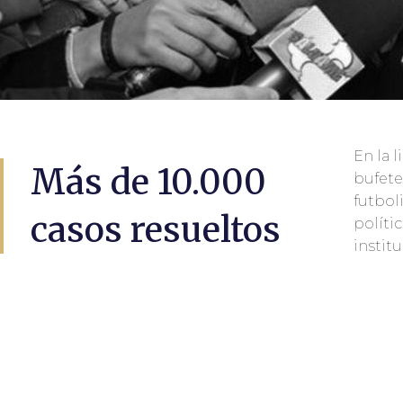
En la 
y nort
Más de 10.000
bufete
en Madri
futbol
penal d
casos resueltos
políti
instit