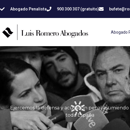
Abogado Penalista
900 300 307 (gratuito)
bufete@r
Abogado P
Ejercemos la defensa y acusación penal asumiendo 
toda España