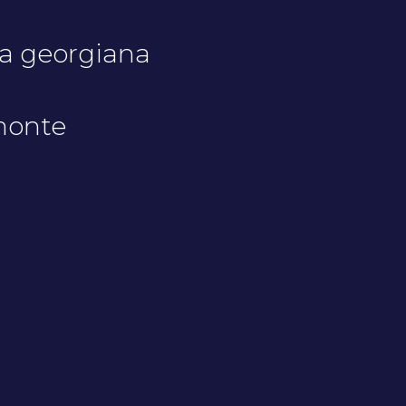
ia georgiana
monte